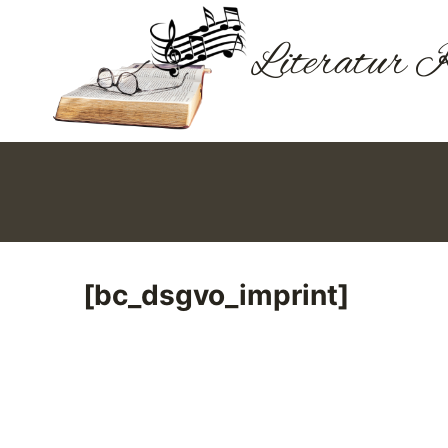
Zum
Inhalt
Literatur 
springen
[bc_dsgvo_imprint]